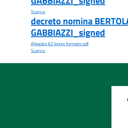
GABBIAZZI_signed
Scarica
decreto nomina BERTOL
GABBIAZZI_signed
Allegato 62 bytes formato pdf
Scarica