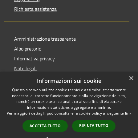
Richiesta assistenza
Amministrazione trasparente
Albo pretorio
Informativa privacy
Note legali
×
Dichiarazione di accessibilità
Informazioni sui cookie
Questo sito web utilizza cookie tecnici e assimilati strettamente
necessari al corretto funzionamento e alla navigazione del sito,
nonché un cookie tecnico analitico al solo fine di elaborare
informazioni statistiche, aggregate e anonime.
RSS
Copyright © 2026 • Comune di
Per maggiori dettagli, può consultare la cookie policy al seguente
link
Accessibilità
Miradolo Terme • Powered by
Privacy
Municipium
Accesso
•
RIFIUTA TUTTO
ACCETTA TUTTO
Cookie
redazione