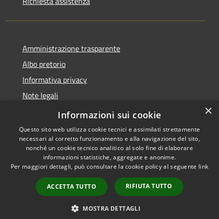
Richiesta assistenza
Amministrazione trasparente
Albo pretorio
Informativa privacy
Note legali
×
Dichiarazione di accessibilità
Informazioni sui cookie
Questo sito web utilizza cookie tecnici e assimilati strettamente
necessari al corretto funzionamento e alla navigazione del sito,
nonché un cookie tecnico analitico al solo fine di elaborare
informazioni statistiche, aggregate e anonime.
RSS
Copyright © 2026 • Comune di
Per maggiori dettagli, può consultare la cookie policy al seguente
link
Accessibilità
Miradolo Terme • Powered by
Privacy
Municipium
Accesso
•
RIFIUTA TUTTO
ACCETTA TUTTO
Cookie
redazione
Mappa del sito
MOSTRA DETTAGLI