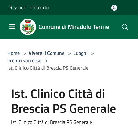
Salta al contenuto principale
Regione Lombardia
Comune di Miradolo Terme
Home
>
Vivere il Comune
>
Luoghi
>
Pronto soccorso
>
Ist. Clinico Città di Brescia PS Generale
Ist. Clinico Città di
Brescia PS Generale
Ist. Clinico Città di Brescia PS Generale