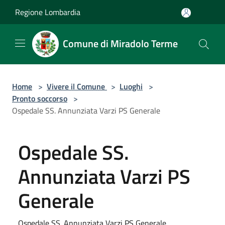
Salta al contenuto principale
Regione Lombardia
Comune di Miradolo Terme
Home
>
Vivere il Comune
>
Luoghi
>
Pronto soccorso
>
Ospedale SS. Annunziata Varzi PS Generale
Ospedale SS.
Annunziata Varzi PS
Generale
Ospedale SS. Annunziata Varzi PS Generale