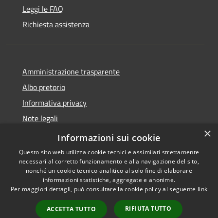
Leggi le FAQ
Richiesta assistenza
Amministrazione trasparente
Albo pretorio
Informativa privacy
Note legali
×
Dichiarazione di accessibilità
Informazioni sui cookie
Questo sito web utilizza cookie tecnici e assimilati strettamente
necessari al corretto funzionamento e alla navigazione del sito,
nonché un cookie tecnico analitico al solo fine di elaborare
informazioni statistiche, aggregate e anonime.
RSS
Copyright © 2026 • Comune di
Per maggiori dettagli, può consultare la cookie policy al seguente
link
Accessibilità
Miradolo Terme • Powered by
Privacy
Municipium
Accesso
•
RIFIUTA TUTTO
ACCETTA TUTTO