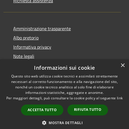
Richiesta assistenza
Amministrazione trasparente
Albo pretorio
Informativa privacy
Note legali
×
Dichiarazione di accessibilità
Informazioni sui cookie
Questo sito web utilizza cookie tecnici e assimilati strettamente
necessari al corretto funzionamento e alla navigazione del sito,
nonché un cookie tecnico analitico al solo fine di elaborare
informazioni statistiche, aggregate e anonime.
RSS
Copyright © 2026 • Comune di
Per maggiori dettagli, può consultare la cookie policy al seguente
link
Accessibilità
Miradolo Terme • Powered by
Privacy
Municipium
Accesso
•
RIFIUTA TUTTO
ACCETTA TUTTO
Cookie
redazione
Mappa del sito
MOSTRA DETTAGLI