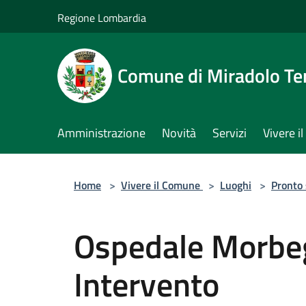
Salta al contenuto principale
Regione Lombardia
Comune di Miradolo T
Amministrazione
Novità
Servizi
Vivere 
Home
>
Vivere il Comune
>
Luoghi
>
Pronto
Ospedale Morbeg
Intervento