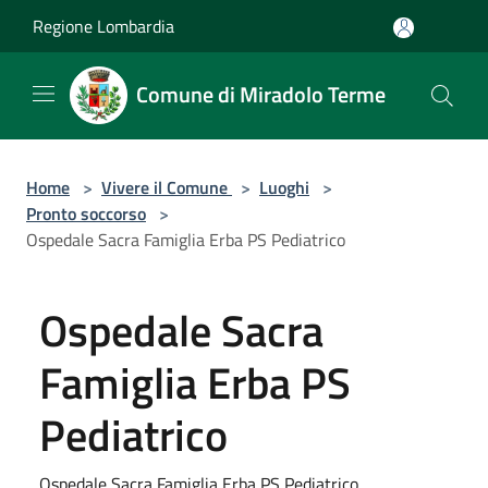
Salta al contenuto principale
Regione Lombardia
Comune di Miradolo Terme
Home
>
Vivere il Comune
>
Luoghi
>
Pronto soccorso
>
Ospedale Sacra Famiglia Erba PS Pediatrico
Ospedale Sacra
Famiglia Erba PS
Pediatrico
Ospedale Sacra Famiglia Erba PS Pediatrico