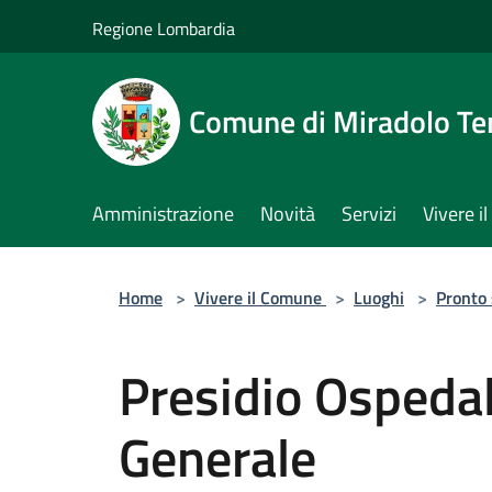
Salta al contenuto principale
Regione Lombardia
Comune di Miradolo T
Amministrazione
Novità
Servizi
Vivere 
Home
>
Vivere il Comune
>
Luoghi
>
Pronto
Presidio Ospedal
Generale