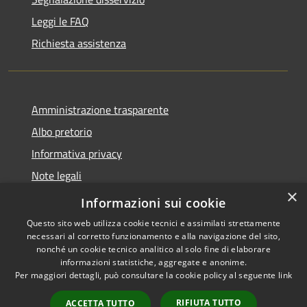
Leggi le FAQ
Richiesta assistenza
Amministrazione trasparente
Albo pretorio
Informativa privacy
Note legali
×
Dichiarazione di accessibilità
Informazioni sui cookie
Questo sito web utilizza cookie tecnici e assimilati strettamente
necessari al corretto funzionamento e alla navigazione del sito,
nonché un cookie tecnico analitico al solo fine di elaborare
informazioni statistiche, aggregate e anonime.
RSS
Copyright © 2026 • Comune di
Per maggiori dettagli, può consultare la cookie policy al seguente
link
Accessibilità
Miradolo Terme • Powered by
Privacy
Municipium
Accesso
•
RIFIUTA TUTTO
ACCETTA TUTTO