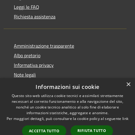
Leggi le FAQ
Richiesta assistenza
Amministrazione trasparente
Albo pretorio
Informativa privacy
Note legali
×
Dichiarazione di accessibilità
Informazioni sui cookie
Questo sito web utilizza cookie tecnici e assimilati strettamente
necessari al corretto funzionamento e alla navigazione del sito,
nonché un cookie tecnico analitico al solo fine di elaborare
informazioni statistiche, aggregate e anonime.
RSS
Copyright © 2026 • Comune di
Per maggiori dettagli, può consultare la cookie policy al seguente
link
Accessibilità
Miradolo Terme • Powered by
Privacy
Municipium
Accesso
•
RIFIUTA TUTTO
ACCETTA TUTTO