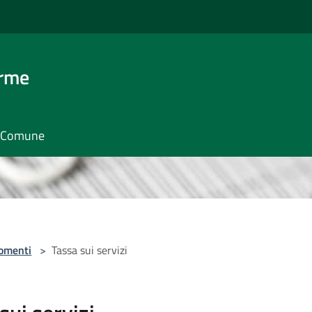
erme
il Comune
omenti
>
Tassa sui servizi