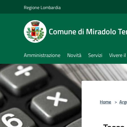
Salta al contenuto principale
Regione Lombardia
Comune di Miradolo T
Amministrazione
Novità
Servizi
Vivere 
Home
>
Arg