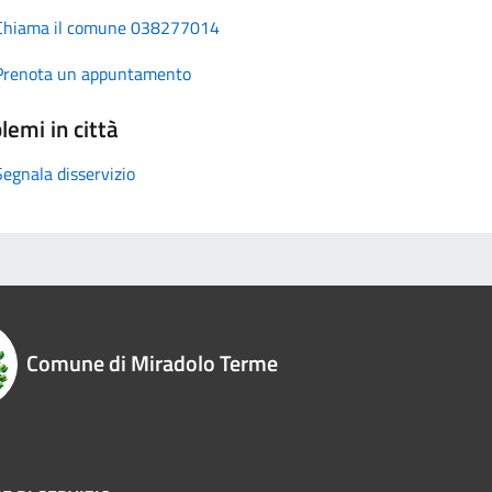
Chiama il comune 038277014
Prenota un appuntamento
lemi in città
Segnala disservizio
Comune di Miradolo Terme