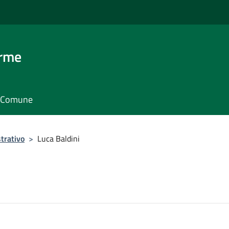
erme
il Comune
trativo
>
Luca Baldini