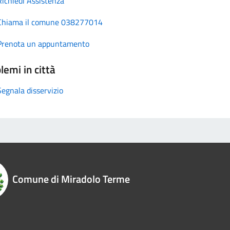
Richiedi Assistenza
Chiama il comune 038277014
Prenota un appuntamento
lemi in città
Segnala disservizio
Comune di Miradolo Terme