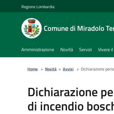
Salta al contenuto principale
Regione Lombardia
Comune di Miradolo T
Amministrazione
Novità
Servizi
Vivere 
Home
>
Novità
>
Avvisi
>
Dichiarazione perio
Dichiarazione per
di incendio bosc