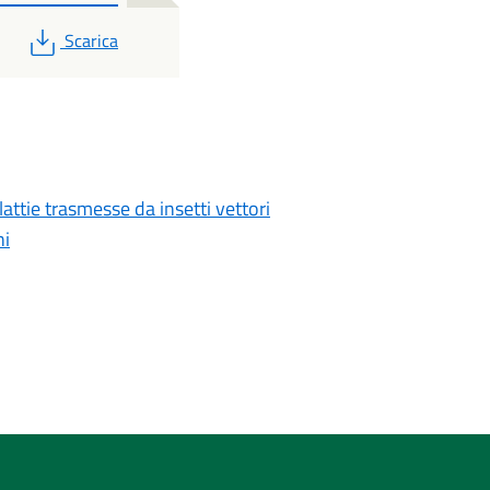
PDF
Scarica
attie trasmesse da insetti vettori
ni