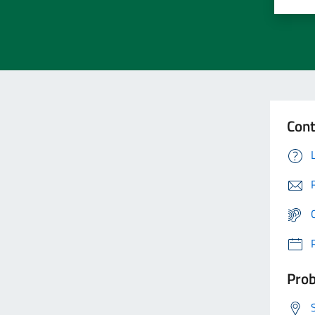
Cont
Prob