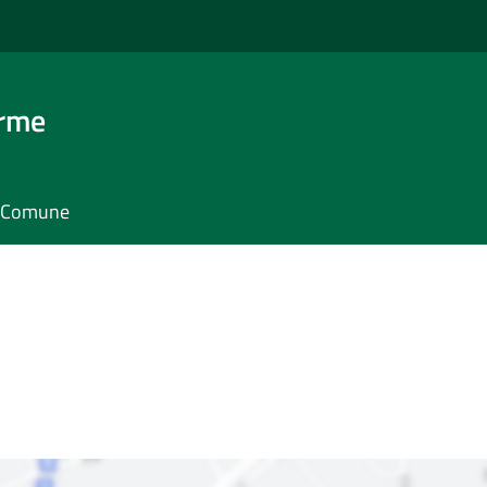
erme
il Comune