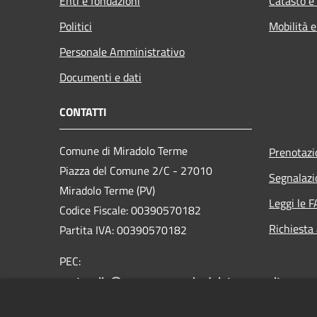
Enti e fondazioni
Catasto e
Politici
Mobilità e
Personale Amministrativo
Documenti e dati
CONTATTI
Comune di Miradolo Terme
Prenotaz
Piazza del Comune 2/C - 27010
Segnalazi
Miradolo Terme (PV)
Leggi le 
Codice Fiscale: 00390570182
Richiesta
Partita IVA: 00390570182
PEC:
protocollo@pec.comune.miradoloterme.pv.it
Centralino Unico: 038277014